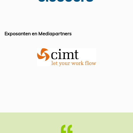
k
Exposanten en Mediapartners