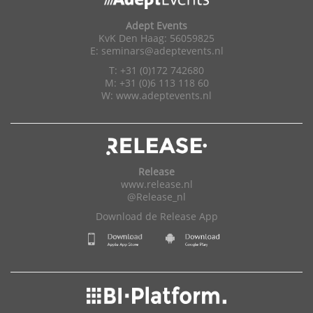
Adept Events
KvK Den Haag: 56059825
E:
seminars@adeptevents.nl
T: +31 (0)172 742680
M: +31 (0)6 113 118 60
W:
www.adeptevents.nl
Release
www.release.nl
@Release_nl
Download de Release App