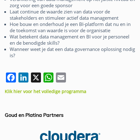
zorg voor een goede sponsor
Laat continue de waarde zien van data voor de
stakeholders en stimuleer actief data management
Hoe bouw en onderhoud je een BI-platform dat nu en in
de toekomst van waarde is voor de organisatie
Wat betekent data management en BI voor je personeel
en de benodigde skills?
Wanneer weet je dat een data governance oplossing nodig
is?
F
Li
X
W
E
a
n
h
m
Klik hier voor het volledige programma
c
k
at
ai
e
e
s
l
b
dI
A
Goud en Platina Partners
o
n
p
o
p